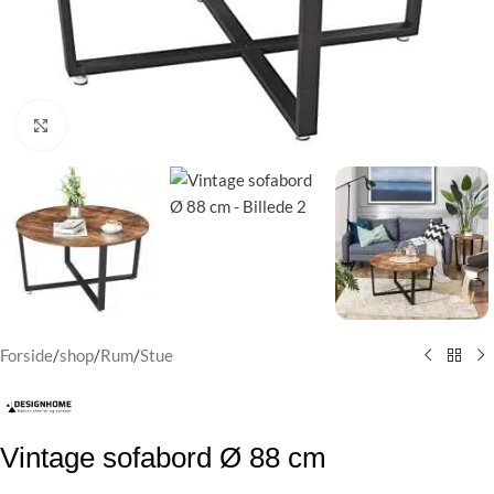
Klik for at forstørre
Forside
/
shop
/
Rum
/
Stue
Vintage sofabord Ø 88 cm