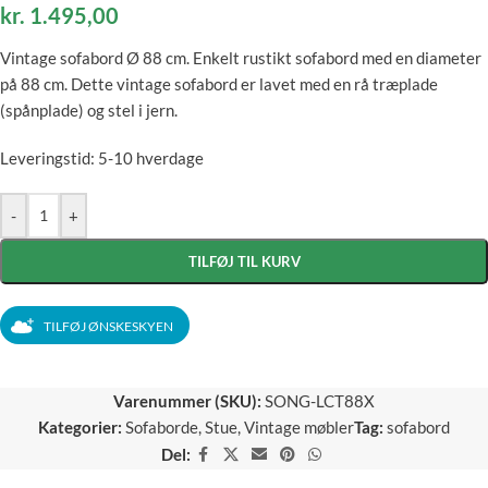
kr.
1.495,00
Vintage sofabord Ø 88 cm. Enkelt rustikt sofabord med en diameter
på 88 cm. Dette vintage sofabord er lavet med en rå træplade
(spånplade) og stel i jern.
Leveringstid: 5-10 hverdage
-
+
TILFØJ TIL KURV
TILFØJ ØNSKESKYEN
Varenummer (SKU):
SONG-LCT88X
Kategorier:
Sofaborde
,
Stue
,
Vintage møbler
Tag:
sofabord
Del: