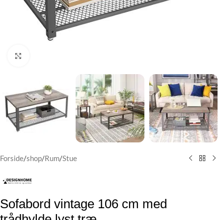
Klik for at forstørre
Forside
/
shop
/
Rum
/
Stue
Sofabord vintage 106 cm med
trådhylde lyst træ