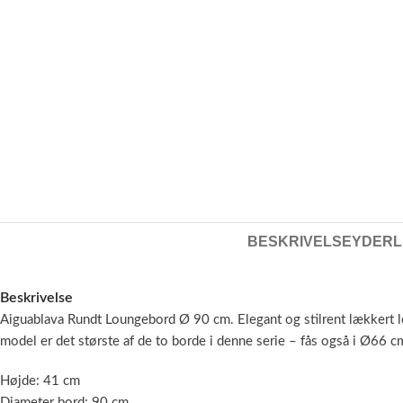
BESKRIVELSE
YDERL
Beskrivelse
Aiguablava Rundt Loungebord Ø 90 cm. Elegant og stilrent lækkert lo
model er det største af de to borde i denne serie – fås også i Ø66 c
Højde: 41 cm
Diameter bord: 90 cm