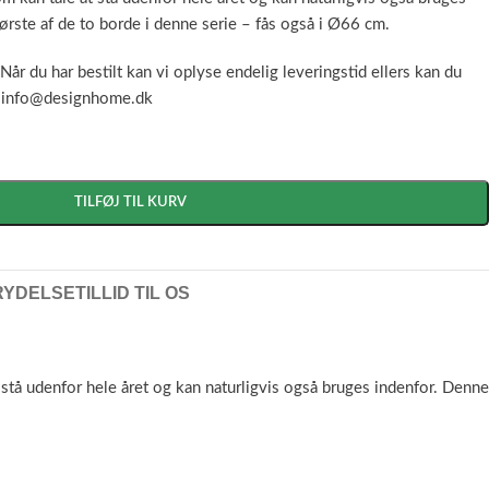
ørste af de to borde i denne serie – fås også i Ø66 cm.
Når du har bestilt kan vi oplyse endelig leveringstid ellers kan du
å
info@designhome.dk
TILFØJ TIL KURV
RYDELSE
TILLID TIL OS
stå udenfor hele året og kan naturligvis også bruges indenfor. Denne