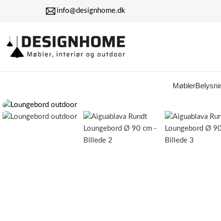
info@designhome.dk
Møbler
Belysni
Klik for at forstørre