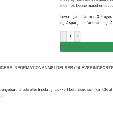
indenfor. Denne model er det st
Leveringstid: Normalt 3-5 uger. 
også spørge os før bestilling p
-
+
IGERE INFORMATION
ANMELDELSER (0)
LEVERING
FORT
ungebord til ude eller indebrug. Lækkert betonbord som kan tåle at 
m.