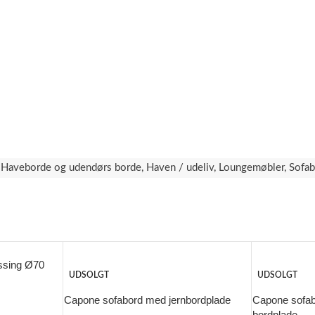
Haveborde og udendørs borde
,
Haven / udeliv
,
Loungemøbler
,
Sofa
ssing Ø70
UDSOLGT
UDSOLGT
Capone sofabord med jernbordplade
Capone sofa
bordplade