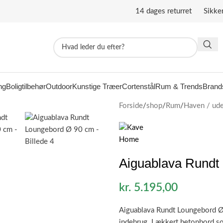
14 dages returret Sikke
ng
Boligtilbehør
Outdoor
Kunstige Træer
Cortenstål
Rum & Trends
Brand
Forside
/
shop
/
Rum
/
Haven / ude
Aiguablava Rundt
kr.
5.195,00
Aiguablava Rundt Loungebord Ø 9
indebrug. Lækkert betonbord som