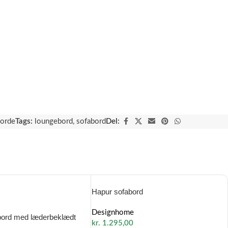
borde
Tags:
loungebord
,
sofabord
Del:
Hapur sofabord
Designhome
bord med læderbeklædt
kr.
1.295,00