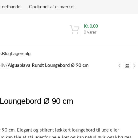
r nethandel Godkendt af e-mærket
Kr.
0,00
0
varer
s
Blog
Lagersalg
liv
/
Aiguablava Rundt Loungebord Ø 90 cm
 Loungebord Ø 90 cm
0 cm. Elegant og stilrent lækkert loungebord til ude eller
 kan tåle at stå udenfor hele året og kan naturligvis også bruges