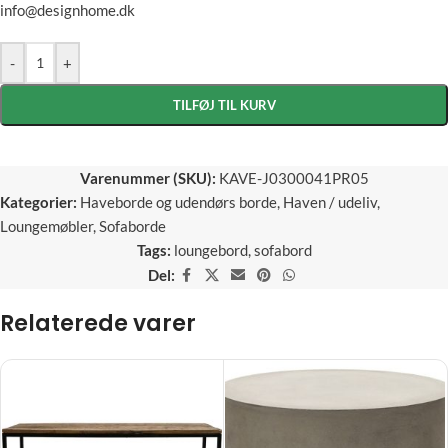
info@designhome.dk
-
+
TILFØJ TIL KURV
Varenummer (SKU):
KAVE-J0300041PR05
Kategorier:
Haveborde og udendørs borde
,
Haven / udeliv
,
Loungemøbler
,
Sofaborde
Tags:
loungebord
,
sofabord
Del:
Relaterede varer