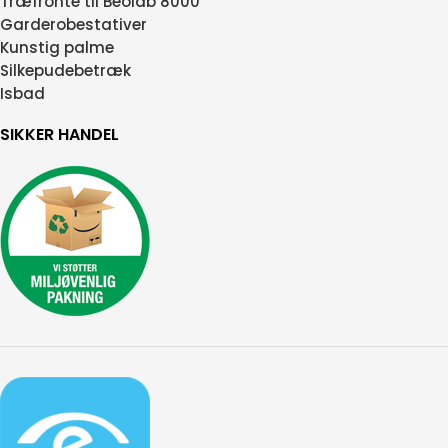
Træfronte til Beolab 8000
Garderobestativer
Kunstig palme
Silkepudebetræk
Isbad
SIKKER HANDEL