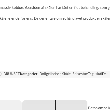
assiv kobber. Ydersiden af skålen har fået en flot behandling, som g
kålene er derfor ens. Da der er tale om et håndlavet produkt er skåle
):
BRUNSET
Kategorier:
Boligtilbehør
,
Skåle
,
Spisestue
Tag:
skål
Del:
Betonlampe ku