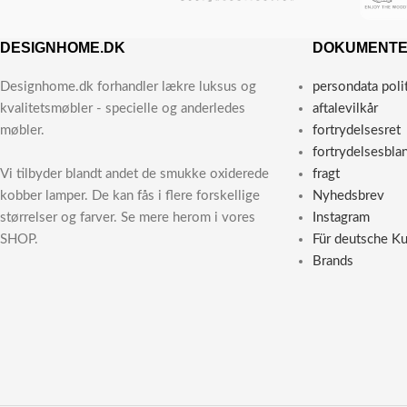
DESIGNHOME.DK
DOKUMENT
Designhome.dk forhandler lækre luksus og
persondata poli
kvalitetsmøbler - specielle og anderledes
aftalevilkår
møbler.
fortrydelsesret
fortrydelsesbla
Vi tilbyder blandt andet de smukke oxiderede
fragt
kobber lamper. De kan fås i flere forskellige
Nyhedsbrev
størrelser og farver. Se mere herom i vores
Instagram
SHOP.
Für deutsche K
Brands