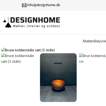
info@designhome.dk
Møbler
Belysni
Klik for at forstørre