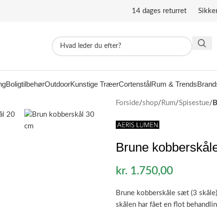
14 dages returret Sikke
ng
Boligtilbehør
Outdoor
Kunstige Træer
Cortenstål
Rum & Trends
Brand
Forside
/
shop
/
Rum
/
Spisestue
/
B
Brune kobberskåle
kr.
1.750,00
Brune kobberskåle sæt (3 skåle)
skålen har fået en flot behandli