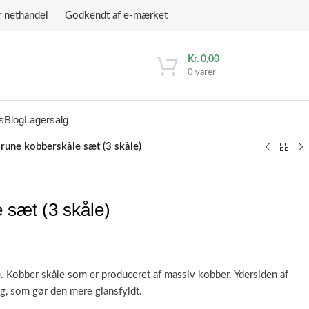
r nethandel Godkendt af e-mærket
Kr.
0,00
0
varer
s
Blog
Lagersalg
rune kobberskåle sæt (3 skåle)
 sæt (3 skåle)
. Kobber skåle som er produceret af massiv kobber. Ydersiden af
ng, som gør den mere glansfyldt.