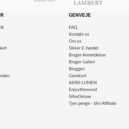
ER
GENVEJE
tik
FAQ
Kontakt os
Om os
nket
Sikker E-handel
Bruger Anmeldelser
Bruger Galleri
Bloggen
unden
Gavekort
AERIS LUMEN
Enjoythewood
SilkeDeluxe
Tjen penge - bliv Affiliate