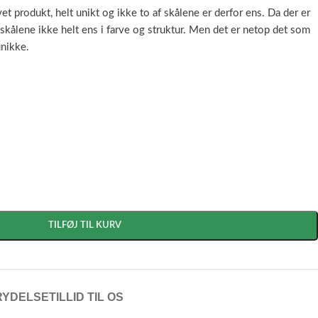
t produkt, helt unikt og ikke to af skålene er derfor ens. Da der er
skålene ikke helt ens i farve og struktur. Men det er netop det som
unikke.
TILFØJ TIL KURV
RYDELSE
TILLID TIL OS