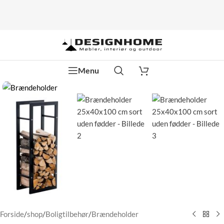
Menu
Klik for at forstørre
Forside
/
shop
/
Boligtilbehør
/
Brændeholder