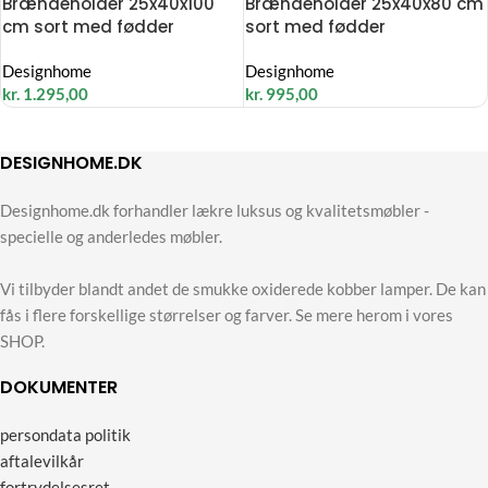
Brændeholder 25x40x100
Brændeholder 25x40x80 cm
cm sort med fødder
sort med fødder
Designhome
Designhome
kr.
1.295,00
kr.
995,00
DESIGNHOME.DK
Designhome.dk forhandler lækre luksus og kvalitetsmøbler -
specielle og anderledes møbler.
Vi tilbyder blandt andet de smukke oxiderede kobber lamper. De kan
fås i flere forskellige størrelser og farver. Se mere herom i vores
SHOP.
DOKUMENTER
persondata politik
aftalevilkår
fortrydelsesret