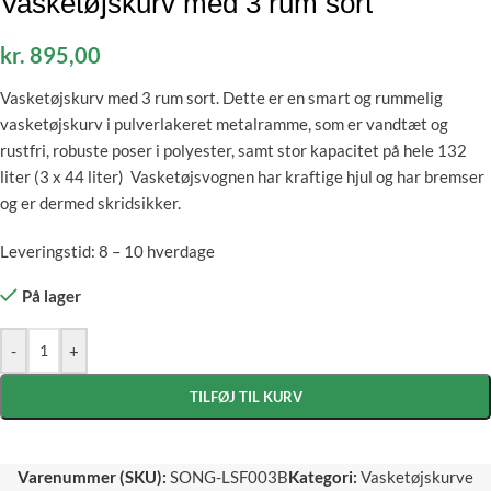
Vasketøjskurv med 3 rum sort
kr.
895,00
Vasketøjskurv med 3 rum sort. Dette er en smart og rummelig
vasketøjskurv i pulverlakeret metalramme, som er vandtæt og
rustfri, robuste poser i polyester, samt stor kapacitet på hele 132
liter (3 x 44 liter) Vasketøjsvognen har kraftige hjul og har bremser
og er dermed skridsikker.
Leveringstid: 8 – 10 hverdage
På lager
-
+
TILFØJ TIL KURV
Varenummer (SKU):
SONG-LSF003B
Kategori:
Vasketøjskurve