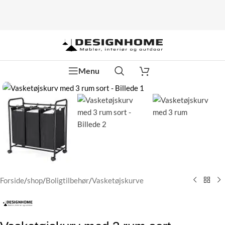
Menu
Klik for at forstørre
Forside
/
shop
/
Boligtilbehør
/
Vasketøjskurve