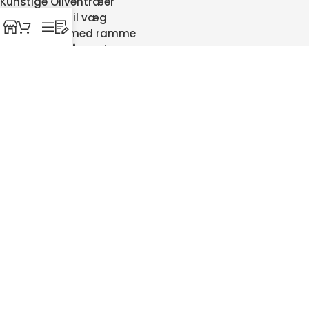
Kunstige Oliventræer
Verdenskort til væg
Verdenskort med ramme
Hængekøje på stativ
Gamingbord
Hæve sænke borde
Træfronte til Beolab 8000
Garderobestativer
Kunstig palme
Silkepudebetræk
Isbad
SIKKER HANDEL