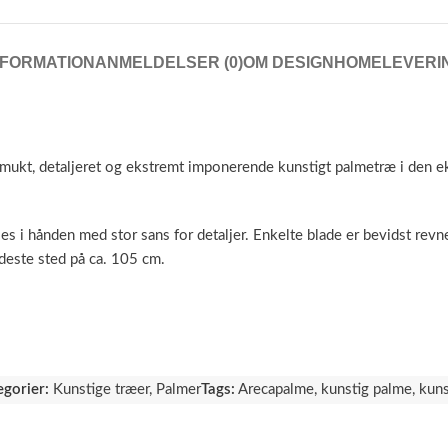
NFORMATION
ANMELDELSER (0)
OM DESIGNHOME
LEVERI
mukt, detaljeret og ekstremt imponerende kunstigt palmetræ i den ek
s i hånden med stor sans for detaljer. Enkelte blade er bevidst revne
edeste sted på ca. 105 cm.
egorier:
Kunstige træer
,
Palmer
Tags:
Arecapalme
,
kunstig palme
,
kuns