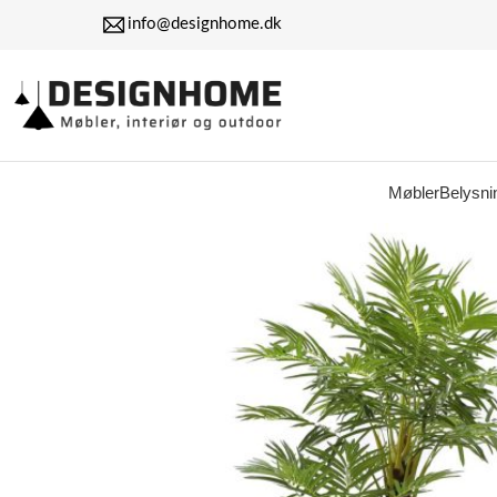
info@designhome.dk
Møbler
Belysni