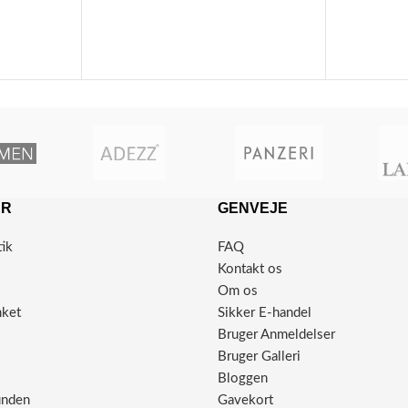
ER
GENVEJE
tik
FAQ
Kontakt os
Om os
nket
Sikker E-handel
Bruger Anmeldelser
Bruger Galleri
Bloggen
unden
Gavekort