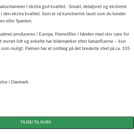
aturstammer i ekstra god kvalitet. Smukt, detaljeret og ekstremt
 den ekstra kvalitet. Som er så kunstnerisk lavet som du kender
ien eller Spanien.
alme) produceres i Europa. Fremstilles i hånden med stor sans for
st revnet lidt og enkelte har bidemærker efter bananfluerne – kun
ud som muligt. Palmen har et omfang på det bredeste sted på ca. 105
else i Danmark.
TILFØJ TIL KURV