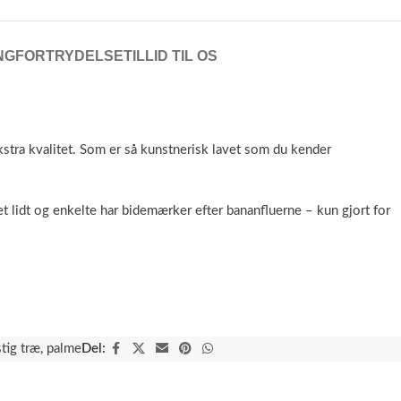
NG
FORTRYDELSE
TILLID TIL OS
stra kvalitet. Som er så kunstnerisk lavet som du kender
t lidt og enkelte har bidemærker efter bananfluerne – kun gjort for
tig træ
,
palme
Del: