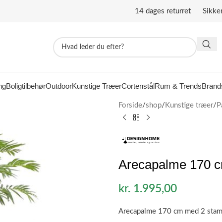
14 dages returret Sikke
ng
Boligtilbehør
Outdoor
Kunstige Træer
Cortenstål
Rum & Trends
Brand
Forside
/
shop
/
Kunstige træer
/
P
Arecapalme 170 c
kr.
1.995,00
Arecapalme 170 cm med 2 stam