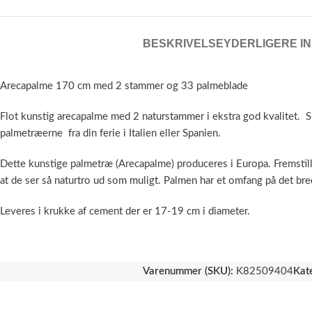
BESKRIVELSE
YDERLIGERE I
Arecapalme 170 cm med 2 stammer og 33 palmeblade
Flot kunstig arecapalme med 2 naturstammer i ekstra god kvalitet. S
palmetræerne fra din ferie i Italien eller Spanien.
Dette kunstige palmetræ (Arecapalme) produceres i Europa. Fremstille
at de ser så naturtro ud som muligt. Palmen har et omfang på det br
Leveres i krukke af cement der er 17-19 cm i diameter.
Varenummer (SKU):
K82509404
Kat