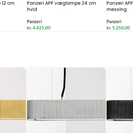
 12 cm
Panzeri APP væglampe 24 cm
Panzeri A
hvid
messing
Panzeri
Panzeri
kr.
4.425,00
kr.
5.250,00