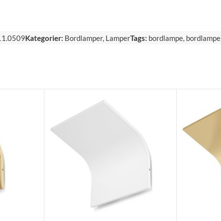
11.0509
Kategorier:
Bordlamper
,
Lamper
Tags:
bordlampe
,
bordlampe