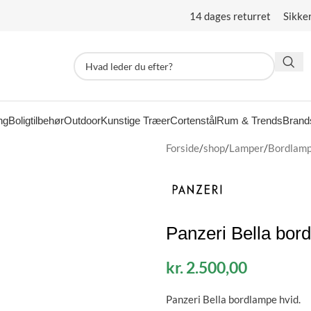
14 dages returret Sikke
ng
Boligtilbehør
Outdoor
Kunstige Træer
Cortenstål
Rum & Trends
Brand
Forside
/
shop
/
Lamper
/
Bordlam
Panzeri Bella bor
kr.
2.500,00
Panzeri Bella bordlampe hvid.