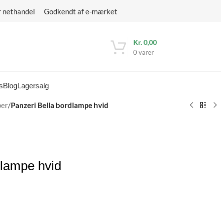
r nethandel Godkendt af e-mærket
Kr.
0,00
0
varer
s
Blog
Lagersalg
per
/
Panzeri Bella bordlampe hvid
dlampe hvid