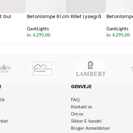
t Gul
Betonlampe 61 cm Rillet Lysegrå
Betonlampe
GantLights
GantLights
kr.
4.295,00
kr.
4.295,00
R
GENVEJE
tik
FAQ
Kontakt os
Om os
nket
Sikker E-handel
Bruger Anmeldelser