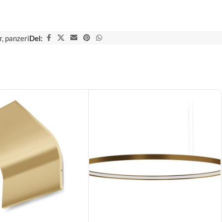
r
,
panzeri
Del: