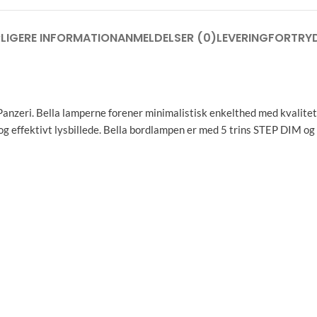
LIGERE INFORMATION
ANMELDELSER (0)
LEVERING
FORTRYD
zo Panzeri. Bella lamperne forener minimalistisk enkelthed med kvali
g effektivt lysbillede. Bella bordlampen er med 5 trins STEP DIM og f