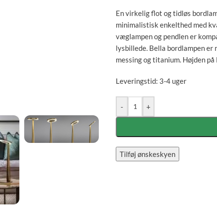
En virkelig flot og tidløs bordl
minimalistisk enkelthed med kva
væglampen og pendlen er kompakt
lysbillede. Bella bordlampen er 
messing og titanium. Højden på
Leveringstid: 3-4 uger
-
+
Tilføj ønskeskyen