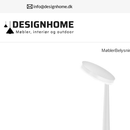
info@designhome.dk
Møbler
Belysni