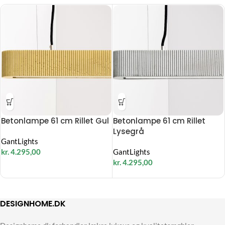
Betonlampe 61 cm Rillet Gul
Betonlampe 61 cm Rillet
Lysegrå
GantLights
kr.
4.295,00
GantLights
kr.
4.295,00
DESIGNHOME.DK