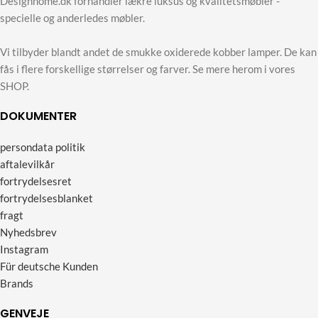
Designhome.dk forhandler lækre luksus og kvalitetsmøbler -
specielle og anderledes møbler.
Vi tilbyder blandt andet de smukke oxiderede kobber lamper. De kan
fås i flere forskellige størrelser og farver. Se mere herom i vores
SHOP.
DOKUMENTER
persondata politik
aftalevilkår
fortrydelsesret
fortrydelsesblanket
fragt
Nyhedsbrev
Instagram
Für deutsche Kunden
Brands
GENVEJE