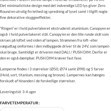
Det minimalistiske design med det indvendige LED lys giver Zero
Round en utrolig fin lethed og spredning af lyset samt i tilgift nogle
fine dekorative skyggeeffekter.
“Ringen” er i hvid pulverlakeret ekstruderet aluminium. Canopyen er
også i hvid pulverlakeret stål. Canopy’en er den lille runde skål som
skrues på loftet ved siden af lampen. Strømmen fra loft- eller
vægudtag omformes i den indbyggede driver til de 24V, som lampen
skal bruge. Samtidigt er driveren med DALI / PUSH DIM. Derfor er
den er også dæmpbar. PUSH DIM kræver fast fase.
Lamperne findes i 3 størrelser (Ø50, Ø74 samt Ø98) og 5 farver
(Hvid, sort, titanium, messing og bronze). Lampernes kan hænges
forskudt af hinanden i de forskellige størrelser.
Leveringstid: 3-4 uger
FARVETEMPERATUR