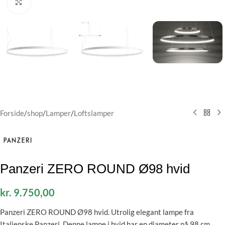
Klik for at forstørre
Forside
/
shop
/
Lamper
/
Loftslamper
Panzeri ZERO ROUND Ø98 hvid
kr.
9.750,00
Panzeri ZERO ROUND Ø98 hvid. Utrolig elegant lampe fra
Italienske Panzeri. Denne lampe i hvid har en diameter på 98 cm.