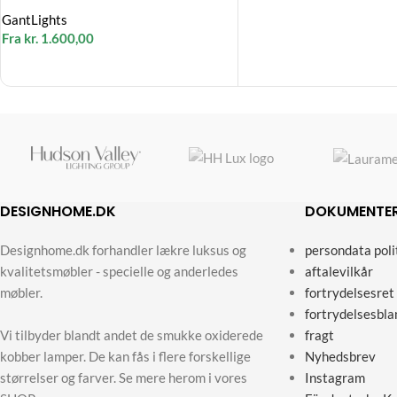
GantLights
Fra
kr.
1.600,00
DESIGNHOME.DK
DOKUMENTE
Designhome.dk forhandler lækre luksus og
persondata poli
kvalitetsmøbler - specielle og anderledes
aftalevilkår
møbler.
fortrydelsesret
fortrydelsesbla
Vi tilbyder blandt andet de smukke oxiderede
fragt
kobber lamper. De kan fås i flere forskellige
Nyhedsbrev
størrelser og farver. Se mere herom i vores
Instagram