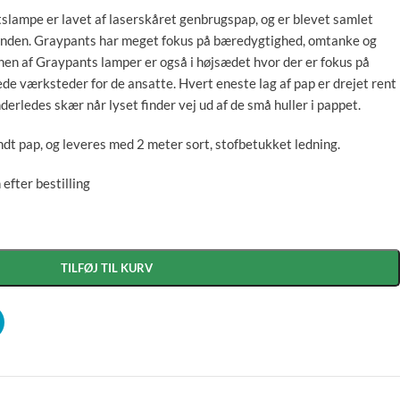
slampe er lavet af laserskåret genbrugspap, og er blevet samlet
ånden. Graypants har meget fokus på bæredygtighed, omtanke og
nen af Graypants lamper er også i højsædet hvor der er fokus på
de værksteder for de ansatte. Hvert eneste lag af pap er drejet rent
erledes skær når lyset finder vej ud af de små huller i pappet.
dt pap, og leveres med 2 meter sort, stofbetukket ledning.
efter bestilling
TILFØJ TIL KURV