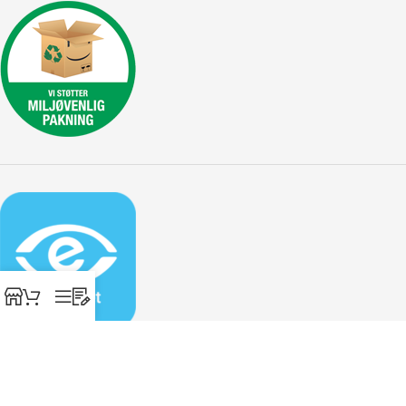
Designhome ApS, Marielundvej 30 ST., 2730 Herlev - Tlf: 30 45 29
70 - Cvr: 31266947