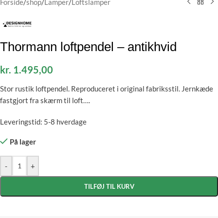
Forside
/
shop
/
Lamper
/
Loftslamper
Thormann loftpendel – antikhvid
kr.
1.495,00
Stor rustik loftpendel. Reproduceret i original fabriksstil. Jernkæde
fastgjort fra skærm til loft….
Leveringstid: 5-8 hverdage
På lager
-
+
TILFØJ TIL KURV