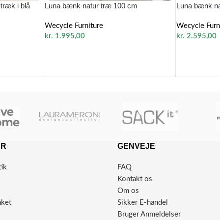
træk i blå
Luna bænk natur træ 100 cm
Luna bænk na
Wecycle Furniture
Wecycle Furn
kr.
1.995,00
kr.
2.595,00
ER
GENVEJE
tik
FAQ
Kontakt os
Om os
nket
Sikker E-handel
Bruger Anmeldelser