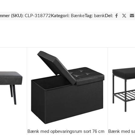
mmer (SKU):
CLP-318772
Kategori:
Bænke
Tag:
bænk
Del:
Bænk med opbevaringsrum sort 76 cm
Bænk med s