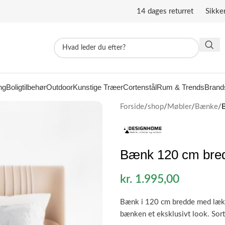
14 dages returret Sikke
ng
Boligtilbehør
Outdoor
Kunstige Træer
Cortenstål
Rum & Trends
Brand
Forside
/
shop
/
Møbler
/
Bænke
/
B
Bænk 120 cm bred, 
kr.
1.995,00
Bænk i 120 cm bredde med lække
bænken et eksklusivt look. Sort 