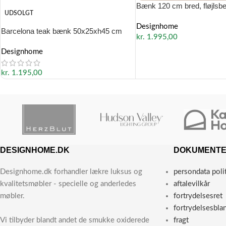
Bænk 120 cm bred, fløjlsbe
UDSOLGT
Designhome
Barcelona teak bænk 50x25xh45 cm
kr.
1.995,00
Designhome
kr.
1.195,00
DESIGNHOME.DK
DOKUMENT
Designhome.dk forhandler lækre luksus og
persondata poli
kvalitetsmøbler - specielle og anderledes
aftalevilkår
møbler.
fortrydelsesret
fortrydelsesbla
Vi tilbyder blandt andet de smukke oxiderede
fragt