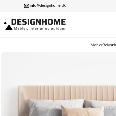
info@designhome.dk
Møbler
Belysni