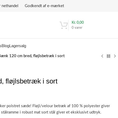
r nethandel Godkendt af e-mærket
Kr.
0,00
0
varer
s
Blog
Lagersalg
ænk 120 cm bred, fløjlsbetræk i sort
fløjlsbetræk i sort
r polstret sæde! Fløjl/velour betræk af 100 % polyester giver
stålramme i robust mat sort stål giver et eksklusivt udtryk.