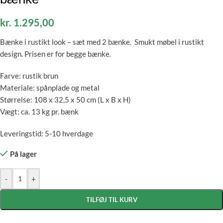
kr.
1.295,00
Bænke i rustikt look – sæt med 2 bænke. Smukt møbel i rustikt
design. Prisen er for begge bænke.
Farve: rustik brun
Materiale: spånplade og metal
Størrelse: 108 x 32,5 x 50 cm (L x B x H)
Vægt: ca. 13 kg pr. bænk
Leveringstid: 5-10 hverdage
På lager
-
+
TILFØJ TIL KURV