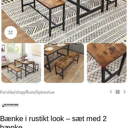
Klik for at forstørre
Forside
/
shop
/
Rum
/
Spisestue
Bænke i rustikt look – sæt med 2
bænke