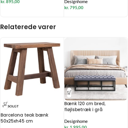
kr.
895,00
Designhome
kr.
795,00
Relaterede varer
Bænk 120 cm bred,
UDSOLGT
fløjlsbetræk i grå
Barcelona teak bænk
50x25xh45 cm
Designhome
kr.
1.995,00