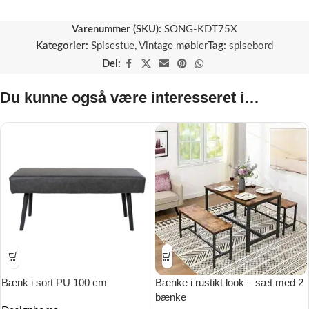
Varenummer (SKU):
SONG-KDT75X
Kategorier:
Spisestue
,
Vintage møbler
Tag:
spisebord
Del:
Du kunne også være interesseret i…
Bænk i sort PU 100 cm
Bænke i rustikt look – sæt med 2
bænke