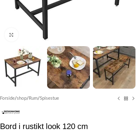
Klik for at forstørre
Forside
/
shop
/
Rum
/
Spisestue
Bord i rustikt look 120 cm