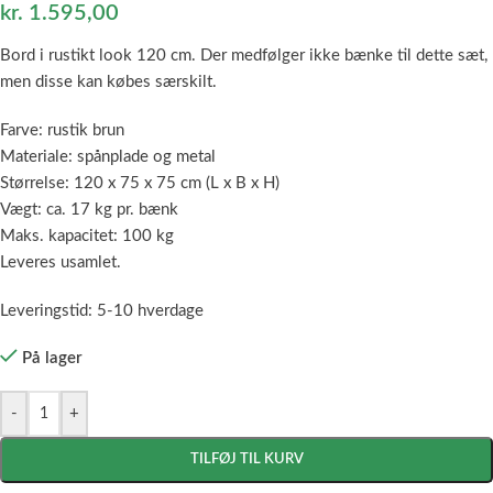
kr.
1.595,00
Bord i rustikt look 120 cm. Der medfølger ikke bænke til dette sæt,
men disse kan købes særskilt.
Farve: rustik brun
Materiale: spånplade og metal
Størrelse: 120 x 75 x 75 cm (L x B x H)
Vægt: ca. 17 kg pr. bænk
Maks. kapacitet: 100 kg
Leveres usamlet.
Leveringstid: 5-10 hverdage
På lager
-
+
TILFØJ TIL KURV