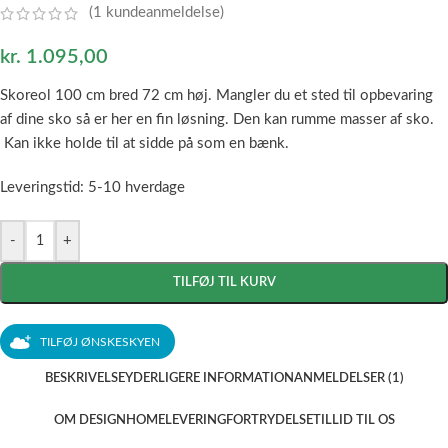
(
1
kundeanmeldelse)
kr.
1.095,00
Skoreol 100 cm bred 72 cm høj. Mangler du et sted til opbevaring
af dine sko så er her en fin løsning. Den kan rumme masser af sko.
Kan ikke holde til at sidde på som en bænk.
Leveringstid: 5-10 hverdage
-
+
TILFØJ TIL KURV
TILFØJ ØNSKESKYEN
BESKRIVELSE
YDERLIGERE INFORMATION
ANMELDELSER (1)
OM DESIGNHOME
LEVERING
FORTRYDELSE
TILLID TIL OS