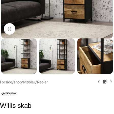
Klik for at forstørre
Forside
/
shop
/
Møbler
/
Reoler
Willis skab