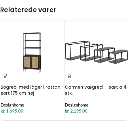
Relaterede varer
Bogreol med låger i rattan,
Carmen vægreol – sæt a 4
sort 175 cm høj
stk.
Designhome
Designhome
kr.
1.695,00
kr.
2.195,00