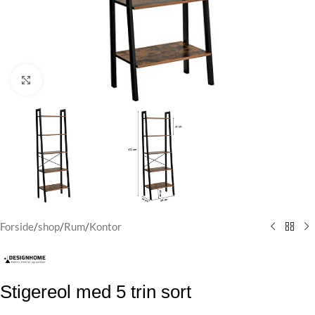
Klik for at forstørre
Forside
/
shop
/
Rum
/
Kontor
Stigereol med 5 trin sort