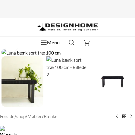
Menu
Klik for at forstørre
Forside
/
shop
/
Møbler
/
Bænke