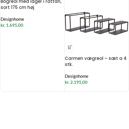
Bogreol med låger i rattan,
sort 175 cm høj
Designhome
kr.
1.695,00
Carmen vægreol – sæt a 4
stk.
Designhome
kr.
2.195,00