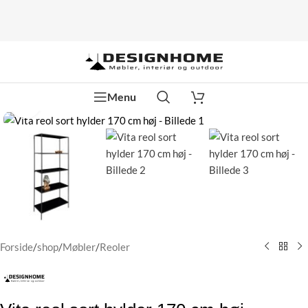
Menu
Klik for at forstørre
Forside
/
shop
/
Møbler
/
Reoler