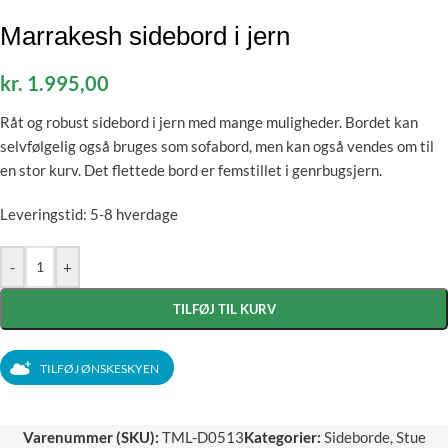
Marrakesh sidebord i jern
kr.
1.995,00
Råt og robust sidebord i jern med mange muligheder. Bordet kan
selvfølgelig også bruges som sofabord, men kan også vendes om til
en stor kurv. Det flettede bord er femstillet i genrbugsjern.
Leveringstid: 5-8 hverdage
-
+
TILFØJ TIL KURV
TILFØJ ØNSKESKYEN
Varenummer (SKU):
TML-D0513
Kategorier:
Sideborde
,
Stue