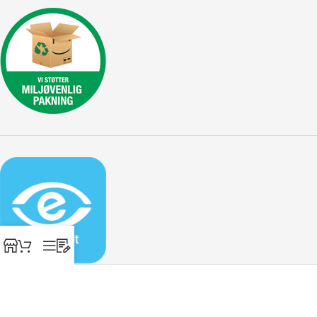
Designhome ApS, Marielundvej 30 ST., 2730 Herlev - Tlf: 30 45 29
70 - Cvr: 31266947