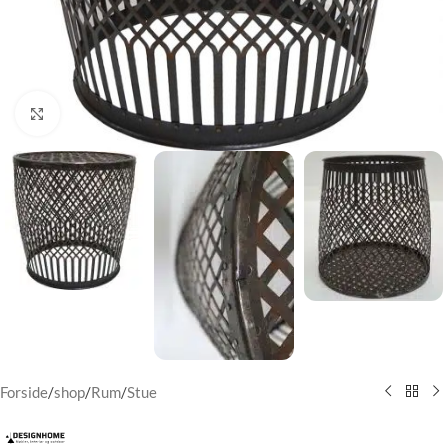
Klik for at forstørre
Forside
/
shop
/
Rum
/
Stue