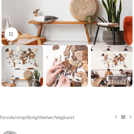
Klik for at forstørre
Forside
/
shop
/
Boligtilbehør
/
Vægkunst