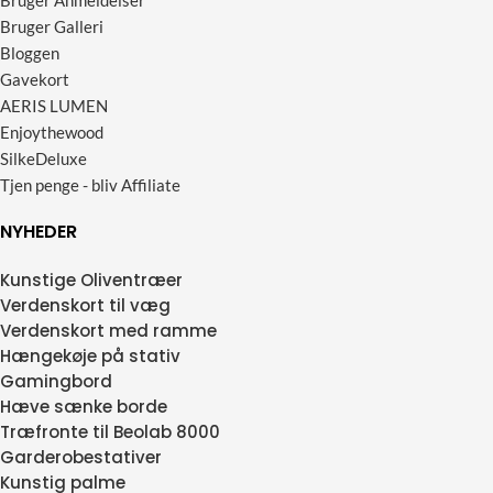
Bruger Anmeldelser
Bruger Galleri
Bloggen
Gavekort
AERIS LUMEN
Enjoythewood
SilkeDeluxe
Tjen penge - bliv Affiliate
NYHEDER
Kunstige Oliventræer
Verdenskort til væg
Verdenskort med ramme
Hængekøje på stativ
Gamingbord
Hæve sænke borde
Træfronte til Beolab 8000
Garderobestativer
Kunstig palme