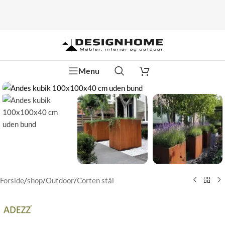
Watch video
Menu
Klik for at forstørre
Forside
/
shop
/
Outdoor
/
Corten stål