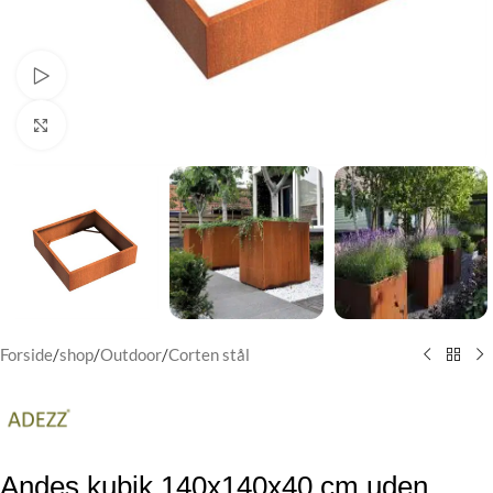
Watch video
Klik for at forstørre
Forside
/
shop
/
Outdoor
/
Corten stål
Andes kubik 140x140x40 cm uden