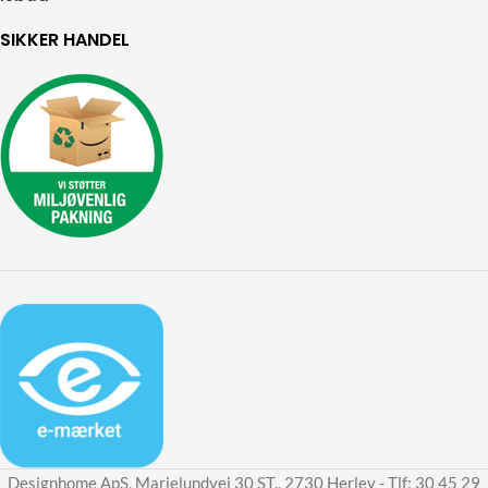
SIKKER HANDEL
Designhome ApS, Marielundvej 30 ST., 2730 Herlev - Tlf: 30 45 29