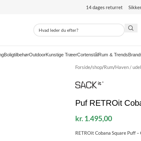
14 dages returret Sikke
ng
Boligtilbehør
Outdoor
Kunstige Træer
Cortenstål
Rum & Trends
Brand
Forside
/
shop
/
Rum
/
Haven / udel
Puf RETROit Coba
kr.
1.495,00
RETROit Cobana Square Puff – Gr