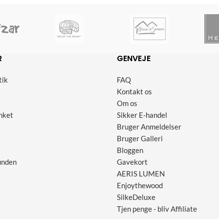
R
GENVEJE
tik
FAQ
Kontakt os
Om os
nket
Sikker E-handel
Bruger Anmeldelser
Bruger Galleri
Bloggen
unden
Gavekort
AERIS LUMEN
Enjoythewood
SilkeDeluxe
Tjen penge - bliv Affiliate