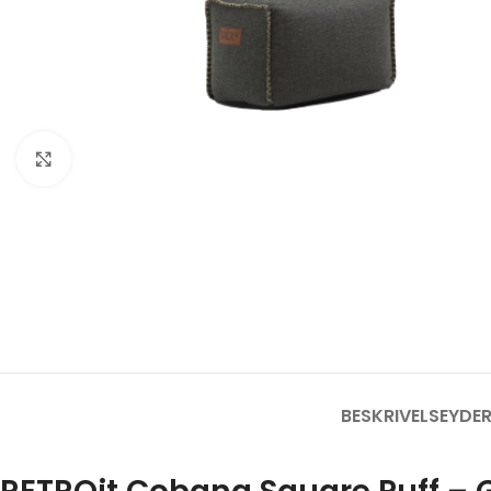
Klik for at forstørre
BESKRIVELSE
YDER