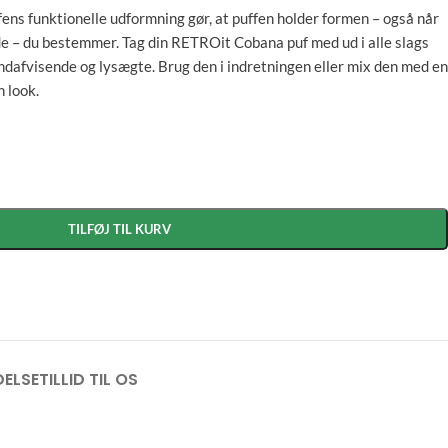
fens funktionelle udformning gør, at puffen holder formen – også når
ude – du bestemmer. Tag din RETROit Cobana puf med ud i alle slags
ndafvisende og lysægte. Brug den i indretningen eller mix den med en
 look.
TILFØJ TIL KURV
ELSE
TILLID TIL OS