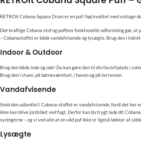
RETROit Cobana Square Puff – 
RETROit Cobana Square Drum er en puf i høj kvalitet med vintage de
Det kraftige Cobana stof og puffens funktionelle udformning gør, at 
– Cobanastoffet er både vandafvisende og lysægte. Brug den i indret
Indoor & Outdoor
Brug den både inde og ude! Du kan gøre den til din favoritplads i sol
Brug den i stuen, på børneværelset, i haven og på terrassen.
Vandafvisende
Smid den ud(enfor)! Cobana-stoffet er vandafvisende, fordi det har e
ikke kan blive jordslået ved fugt. Derfor kan du trygt lade dit Cobana
syningerne – og vi ved alle at en våd puf ikke er ligeså lækker at sidd
Lysægte