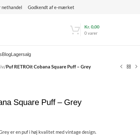
r nethandel Godkendt af e-mærket
Kr.
0,00
0
varer
s
Blog
Lagersalg
iv
/
Puf RETROit Cobana Square Puff – Grey
na Square Puff – Grey
ey er en puf i høj kvalitet med vintage design.