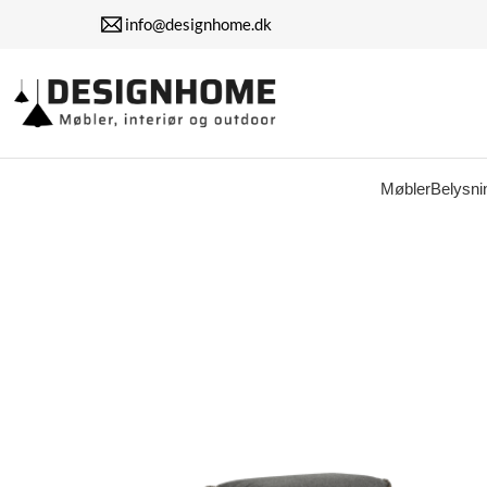
info@designhome.dk
Møbler
Belysni