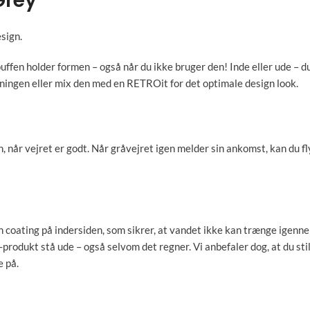
Grey
sign.
puffen holder formen – også når du ikke bruger den! Inde eller ude –
ningen eller mix den med en RETROit for det optimale design look.
en, når vejret er godt. Når gråvejret igen melder sin ankomst, kan du
n coating på indersiden, som sikrer, at vandet ikke kan trænge igenne
-produkt stå ude – også selvom det regner. Vi anbefaler dog, at du sti
e på.