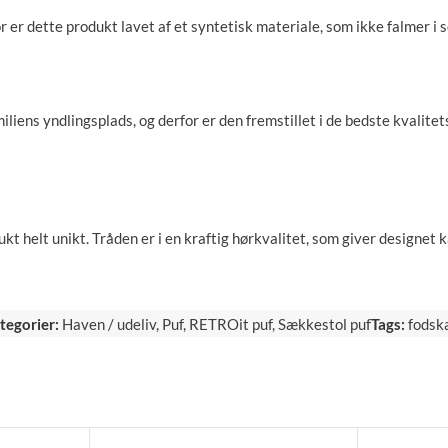
or er dette produkt lavet af et syntetisk materiale, som ikke falmer i
miliens yndlingsplads, og derfor er den fremstillet i de bedste kvalitet
helt unikt. Tråden er i en kraftig hørkvalitet, som giver designet ka
tegorier:
Haven / udeliv
,
Puf
,
RETROit puf
,
Sækkestol puf
Tags:
fodsk