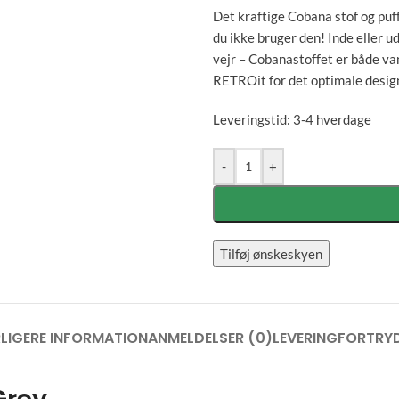
Det kraftige Cobana stof og puf
du ikke bruger den! Inde eller 
vejr – Cobanastoffet er både va
RETROit for det optimale design
Leveringstid: 3-4 hverdage
-
+
Tilføj ønskeskyen
LIGERE INFORMATION
ANMELDELSER (0)
LEVERING
FORTRYD