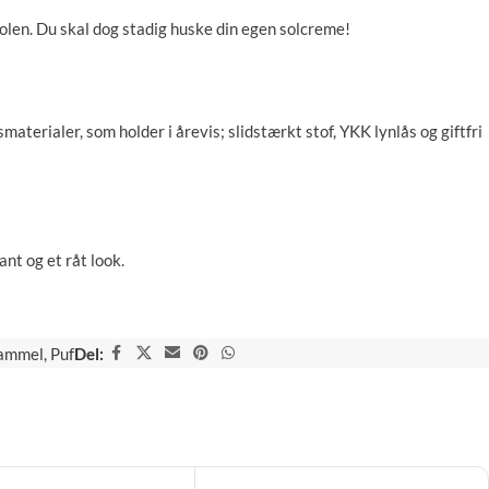
 solen. Du skal dog stadig huske din egen solcreme!
smaterialer, som holder i årevis; slidstærkt stof, YKK lynlås og giftfri
nt og et råt look.
ammel
,
Puf
Del: