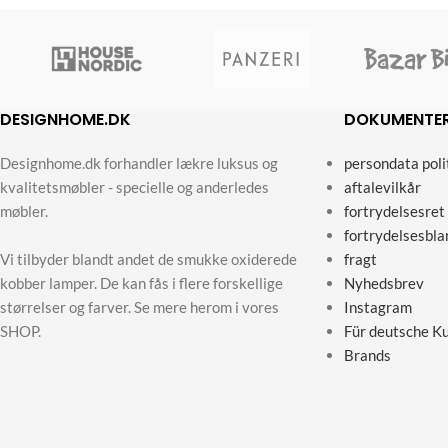
DESIGNHOME.DK
DOKUMENTE
Designhome.dk forhandler lækre luksus og
persondata poli
kvalitetsmøbler - specielle og anderledes
aftalevilkår
møbler.
fortrydelsesret
fortrydelsesbla
Vi tilbyder blandt andet de smukke oxiderede
fragt
kobber lamper. De kan fås i flere forskellige
Nyhedsbrev
størrelser og farver. Se mere herom i vores
Instagram
SHOP.
Für deutsche K
Brands