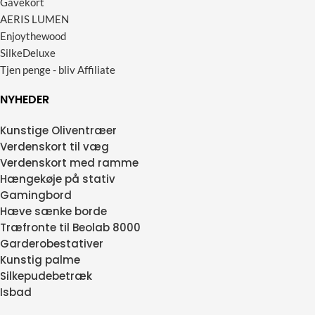
Gavekort
AERIS LUMEN
Enjoythewood
SilkeDeluxe
Tjen penge - bliv Affiliate
NYHEDER
Kunstige Oliventræer
Verdenskort til væg
Verdenskort med ramme
Hængekøje på stativ
Gamingbord
Hæve sænke borde
Træfronte til Beolab 8000
Garderobestativer
Kunstig palme
Silkepudebetræk
Isbad