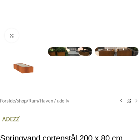
Klik for at forstørre
Forside
/
shop
/
Rum
/
Haven / udeliv
Springvand cortenstål 200 x 80 cm