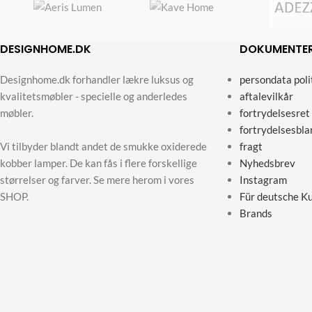
DESIGNHOME.DK
DOKUMENTE
Designhome.dk forhandler lækre luksus og
persondata poli
kvalitetsmøbler - specielle og anderledes
aftalevilkår
møbler.
fortrydelsesret
fortrydelsesbla
Vi tilbyder blandt andet de smukke oxiderede
fragt
kobber lamper. De kan fås i flere forskellige
Nyhedsbrev
størrelser og farver. Se mere herom i vores
Instagram
SHOP.
Für deutsche K
Brands