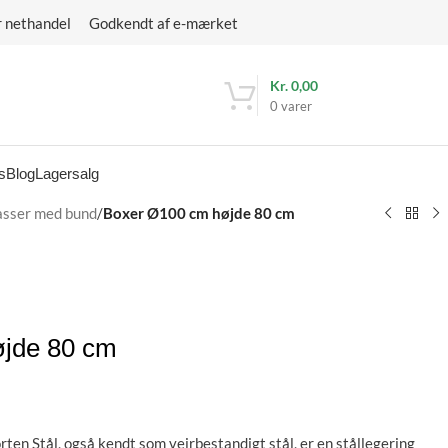
r nethandel Godkendt af e-mærket
Kr.
0,00
0
varer
s
Blog
Lagersalg
asser med bund
/
Boxer Ø100 cm højde 80 cm
jde 80 cm
rten Stål, også kendt som vejrbestandigt stål, er en stållegering