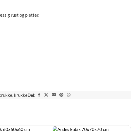
ssig rust og pletter.
krukke
,
krukke
Del: