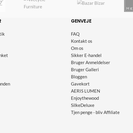
R
GENVEJE
tik
FAQ
Kontakt os
Om os
nket
Sikker E-handel
Bruger Anmeldelser
Bruger Galleri
Bloggen
unden
Gavekort
AERIS LUMEN
Enjoythewood
SilkeDeluxe
Tjen penge - bliv Affiliate