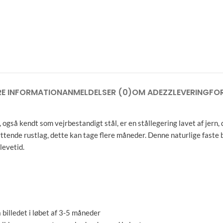
RE INFORMATION
ANMELDELSER (0)
OM ADEZZ
LEVERING
FO
 også kendt som vejrbestandigt stål, er en stållegering lavet af jern, 
kyttende rustlag, dette kan tage flere måneder. Denne naturlige faste
levetid.
 billedet i løbet af 3-5 måneder