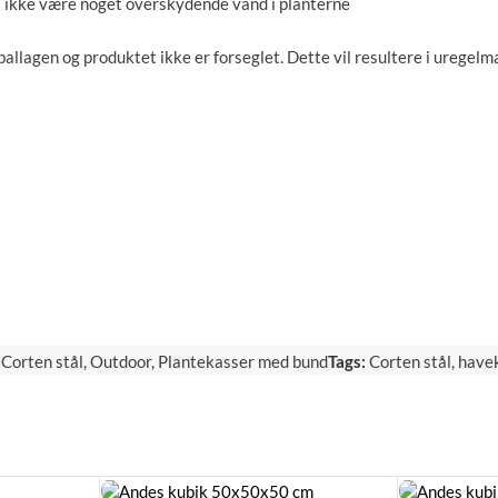
må ikke være noget overskydende vand i planterne
llagen og produktet ikke er forseglet. Dette vil resultere i uregelmæ
Corten stål
,
Outdoor
,
Plantekasser med bund
Tags:
Corten stål
,
have