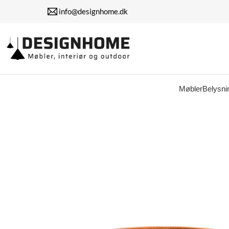
info@designhome.dk
Møbler
Belysni