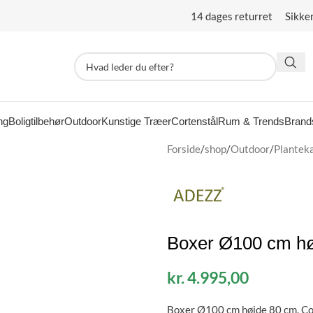
14 dages returret Sikke
ng
Boligtilbehør
Outdoor
Kunstige Træer
Cortenstål
Rum & Trends
Brand
Forside
/
shop
/
Outdoor
/
Plantek
Boxer Ø100 cm hø
kr.
4.995,00
Boxer Ø100 cm højde 80 cm.
Co