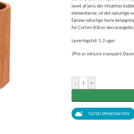
lavet af jern, der tilsættes kobb
elementerne, vil det naturlige v
Denne naturlige faste belægning
for Corten Stål er den orangebru
Leveringstid: 1-2 uger
(Pris er inklusiv transport Danm
-
+
TILFØJ ØNSKESKYEN